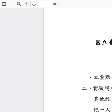
of 2
Toggle
Find
Previous
Next
Sidebar
國
一、
本
二、
其
限