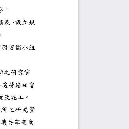
施工前第一階段申請審
段申請由申請人提出申
所單位環安衛小組審查
項填妥審查意見後，送
性實驗室且位於單一系
填妥審查意見後，送總
談核定，核可者始得建
性實驗室且位於綜合系
應會相關系所環安衛小