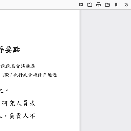
Current
Presentation
Open
Print
Download
To
View
Mode
場所審查程序要點
0
資學院院務會談通過
4
校第
2637
次行政會議修正通過
驗場所設立辦法規定訂
資格，應為本校編制內教
申請人應為實驗場所負