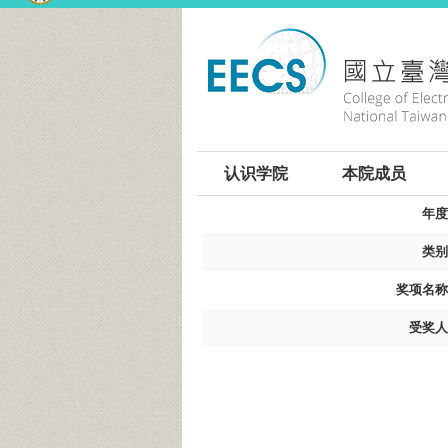
:::
认识学院
本院成员
年度
类别
奖项名称
受奖人