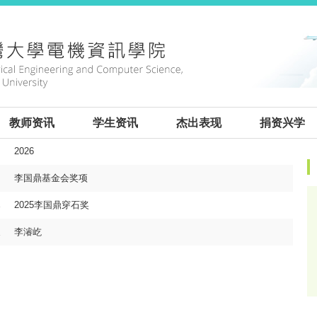
:
教师资讯
学生资讯
杰出表现
捐资兴学
2026
:::
李国鼎基金会奖项
2025李国鼎穿石奖
李濬屹