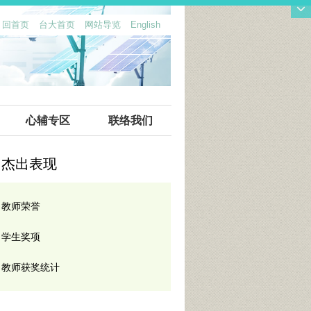
回首页
台大首页
网站导览
English
::
心辅专区
联络我们
杰出表现
教师荣誉
学生奖项
教师获奖统计