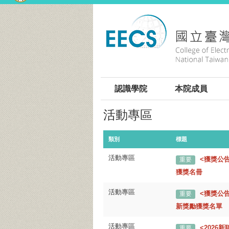
:::
認識學院
本院成員
活動專區
類別
標題
活動專區
<獲獎公
重要
獲獎名冊
活動專區
<獲獎公告
重要
新獎勵獲獎名單
活動專區
<202
重要