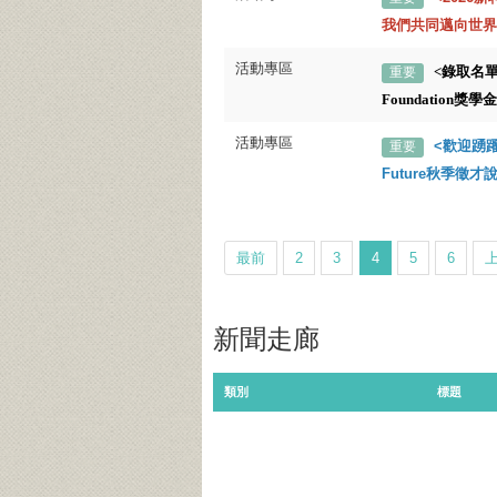
我們共同邁向世界
活動專區
<錄取名單>
重要
Foundation獎
活動專區
<歡迎踴躍報
重要
Future秋季徵才
最前
2
3
4
5
6
新聞走廊
類別
標題