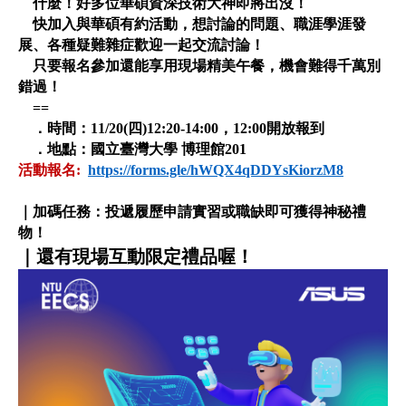
什麼！好多位華碩資深技術大神即將出沒！
快加入與華碩有約活動，想討論的問題、職涯學涯發
展、各種疑難雜症歡迎一起交流討論！
只要報名參加還能享用現場精美午餐，機會難得千萬別
錯過！
==
．時間：11/20(四)12:20-14:00，12:00開放報到
．地點：國立臺灣大學 博理館201
活動報名:
https://forms.gle/hWQX4qDDYsKiorzM8
｜加碼任務：投遞履歷申請實習或職缺即可獲得神秘禮
物！
｜還有現場互動限定禮品喔！