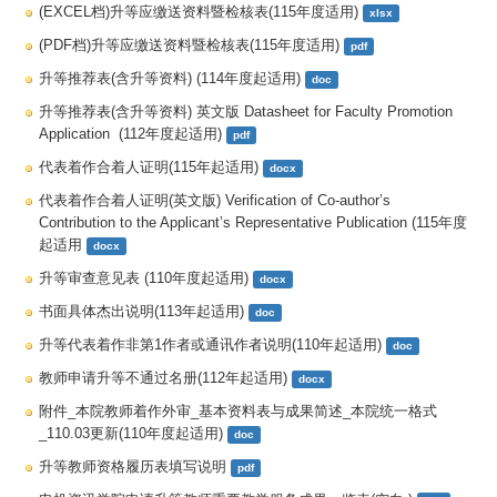
(EXCEL档)升等应缴送资料暨检核表(115年度适用)
xlsx
(PDF档)升等应缴送资料暨检核表(115年度适用)
pdf
升等推荐表(含升等资料) (114年度起适用)
doc
升等推荐表(含升等资料) 英文版 Datasheet for Faculty Promotion 
Application  (112年度起适用)
pdf
代表着作合着人证明(115年起适用)
docx
代表着作合着人证明(英文版) Verification of Co-author’s 
Contribution to the Applicant’s Representative Publication (115年度
起适用
docx
升等审查意见表 (110年度起适用)
docx
书面具体杰出说明(113年起适用)
doc
升等代表着作非第1作者或通讯作者说明(110年起适用)
doc
教师申请升等不通过名册(112年起适用)
docx
附件_本院教师着作外审_基本资料表与成果简述_本院统一格式
_110.03更新(110年度起适用)
doc
升等教师资格履历表填写说明
pdf