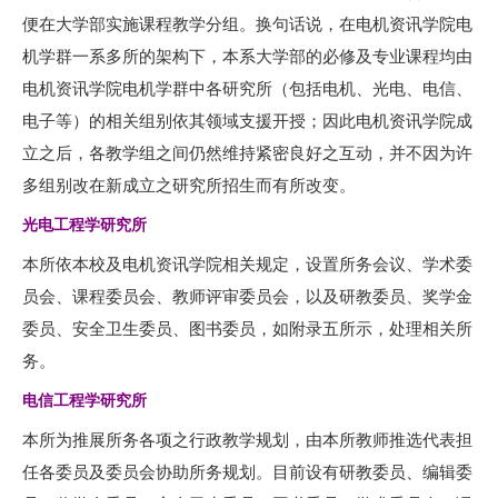
便在大学部实施课程教学分组。换句话说，在电机资讯学院电
机学群一系多所的架构下，本系大学部的必修及专业课程均由
电机资讯学院电机学群中各研究所（包括电机、光电、电信、
电子等）的相关组别依其领域支援开授；因此电机资讯学院成
立之后，各教学组之间仍然维持紧密良好之互动，并不因为许
多组别改在新成立之研究所招生而有所改变。
光电工程学研究所
本所依本校及电机资讯学院相关规定，设置所务会议、学术委
员会、课程委员会、教师评审委员会，以及研教委员、奖学金
委员、安全卫生委员、图书委员，如附录五所示，处理相关所
务。
电信工程学研究所
本所为推展所务各项之行政教学规划，由本所教师推选代表担
任各委员及委员会协助所务规划。目前设有研教委员、编辑委