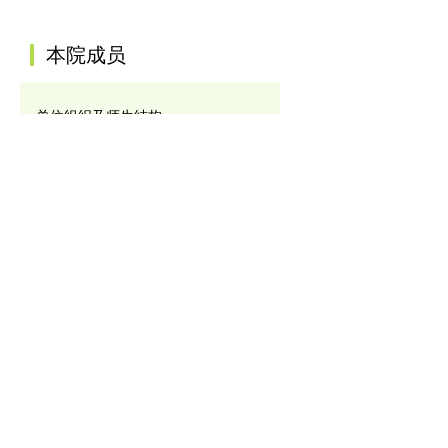
:::
本院成员
单位组织及师生结构
院长及副院长
院办公室成员
本院讲座教授
特聘研究讲座/特聘教授
客座教授
AI电资大联盟讲座教授