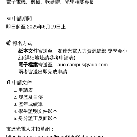
電子電機、機械、軟硬體、光學相關專長
📅
申請期間
即日起至 2025年6月19日止
📫
報名方式
紙本文件
寄送至：友達光電人力資源總部 獎學金小
組(詳細地址請參考申請表)
電子檔案
寄送至：
auo.campus@auo.com
兩者皆送出即完成申請
📄
申請文件
申請表
履歷及自傳
歷年成績單
學生證明文件影本
身分證正反面影本
友達光電人才招募網：
https://career.auo.com/EventSite/Scholarship